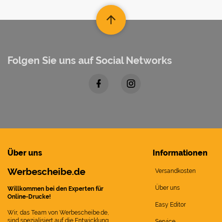
Folgen Sie uns auf Social Networks
Über uns
Informationen
Werbescheibe.de
Versandkosten
Über uns
Willkommen bei den Experten für
Online-Drucke!
Easy Editor
Wir, das Team von Werbescheibe.de,
sind spezialisiert auf die Entwicklung
Service