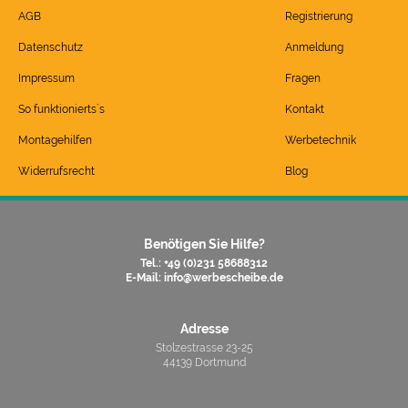
AGB
Registrierung
Datenschutz
Anmeldung
Impressum
Fragen
So funktionierts`s
Kontakt
Montagehilfen
Werbetechnik
Widerrufsrecht
Blog
Benötigen Sie Hilfe?
Tel.: +49 (0)231 58688312
E-Mail:
info@werbescheibe.de
Adresse
Stolzestrasse 23-25
44139 Dortmund