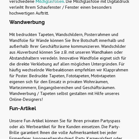
verschiedene
Milchglasfolien
. Die Milchglasfolie mit Digitaldruck
verleiht Ihrem Schaufenster / Fenster einen besonders
hochwertigen Auftritt.
Wandwerbung
Mit bedruckten Tapeten, Wandschildern, Posterrahmen und
Wandfolie für Wände können Sie Ihre Botschaft innerhalb und
außerhalb Ihrer Geschäftsräume kommunizieren. Wandschilder
aus Aluverbund können Sie z.B. mit unseren Wandhaken oder
Abstandshaltern veredeln. Innovative Wandfolie eignet sich für
die direkte Verklebung auf allen möglichen Untergründen. Für
häufig wechselnde Werbeaktionen empfehlen wir Klapprahmen
für Poster. Bedruckte Tapeten, Fototapeten, Motivtapeten
eigenen sich für den Einsatz in privaten Wohnräumen,
Wartezimmern, Eingangsbereichen und Geschäftsräumen.
Wandwerbung / Tapeten selbst gestalten mit Hilfe unseres
Online-Designers!
Fun-Artikel
Unsere Fun-Artikel können Sie für Ihren privaten Partyspass
oder als Werbeartikel für Ihre Kunden einsetzen. Die Party-
Brille garantiert Ihnen die volle Aufmerksamkeit bei jeder
Firmenfeier, Junggesellenabschied, Party, Karnevalsfest oder