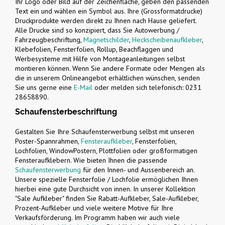
Ihr Logo oder Bild auf der Zeichenfläche, geben den passenden
Text ein und wählen ein Symbol aus. Ihre (Grossformatdrucke)
Druckprodukte werden direkt zu Ihnen nach Hause geliefert.
Alle Drucke sind so konzipiert, dass Sie Autowerbung /
Fahrzeugbeschriftung,
Magnetschilder
,
Heckscheibenaufkleber
,
Klebefolien, Fensterfolien, Rollup, Beachflaggen und
Werbesysteme mit Hilfe von Montageanleitungen selbst
montieren können. Wenn Sie andere Formate oder Mengen als
die in unserem Onlineangebot erhältlichen wünschen, senden
Sie uns gerne eine
E-Mail
oder melden sich telefonisch: 0231
28658890.
Schaufensterbeschriftung
Gestalten Sie Ihre Schaufensterwerbung selbst mit unseren
Poster-Spannrahmen,
Fensteraufkleber
, Fensterfolien,
Lochfolien, WindowPostern, Plottfolien oder großformatigen
Fensteraufklebern. Wie bieten Ihnen die passende
Schaufensterwerbung
für den Innen- und Aussenbereich an.
Unsere spezielle Fensterfolie / Lochfolie ermöglichen Ihnen
hierbei eine gute Durchsicht von innen. In unserer Kollektion
"Sale Aufkleber" finden Sie Rabatt-Aufkleber, Sale-Aufkleber,
Prozent-Aufkleber und viele weitere Motive für Ihre
Verkaufsförderung. Im Programm haben wir auch viele