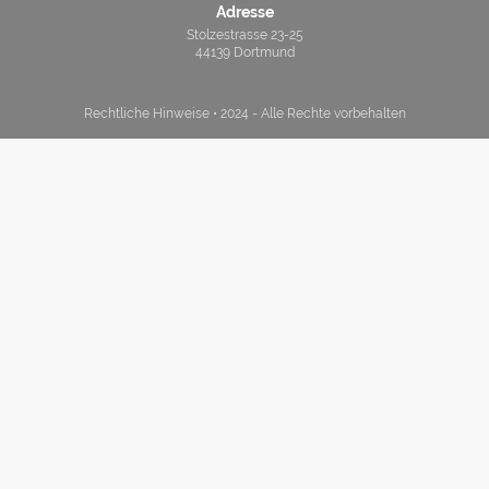
Adresse
Stolzestrasse 23-25
44139 Dortmund
Rechtliche Hinweise • 2024 - Alle Rechte vorbehalten