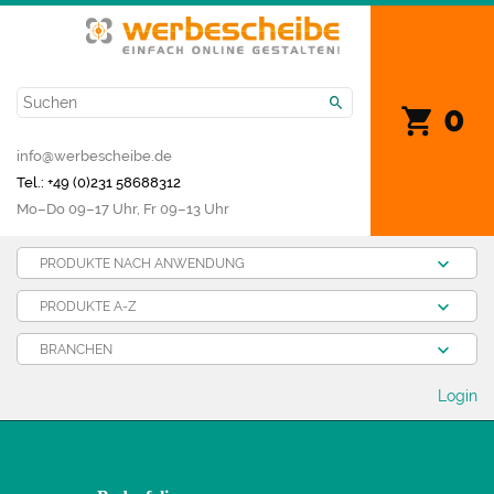
0
info@werbescheibe.de
Tel.: +49 (0)231 58688312
Mo­–Do 09–17 Uhr, Fr 09–13 Uhr
PRODUKTE NACH ANWENDUNG
PRODUKTE A-Z
BRANCHEN
Login