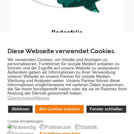
Bodenfolie
selbst gestalten
Sprechblase 40x40cm
3-5 Werktage Lieferzeit
ab 23,23€
inkl. MwSt. zzgl. Versand
Fußbodenaufkleber selbst gestalten
Gestalten Sie Ihre Bodenfolie mit unserem Konfigurator ganz
einfach selbst oder wählen Sie aus unseren vordefinierten