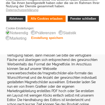
Unternehmen – egal ob Start-Up oder bereits etabliertes
Unternehmen – und möchten ein Produkt, eine
Dienstleistung bekannt machen? Falls Sie über ein Fahrzeug
oder bereits über eine kleine Flotte verfügen, dann sollten
Sie Magnetschilder als effektive Fahrzeugwerbung in die
nähere Ausfall ziehen. Magnetschilder können bei den
meisten gängigen Fahrzeugtypen einfach an die Seitentüren
geheftet werden. Sie können so täglich hunderte von
Sichtkontakten ermöglichen. Bitte achten Sie aber darauf,
dass es sich nicht um eine Aluminium-Karosserie oder eine
bereits mehrfach repariertes Fahrzeug mit einer zu dicken
Lackschicht handelt. Wenn Sie ein geeignetes Fahrzeug zur
Verfügung haben, dann messen Sie bitte die verfügbare
Fläche und überlegen sich entsprechend des gewünschten
Werbeinhalts das Format der Magnetfolie. Im Anschluss
können Sie auf unserer Webseite
www.werbescheibe.de/magnetschilder-alle-formate das
Wunschformat und die Anzahl der gewünschten individuell
gestalteten Magnetschilder auswählen. Entweder laden Sie
nun ein von Ihrem Grafiker oder der eigenen
Marketingabteilung erstelltes PDF hoch oder Sie erstellen
ein Layout mit wenigen Klicks einfach selbst mit unserem
Editor. Die Handhabung des Editors ist kinderleicht und
schon nach kurzer Zeit können Sie das Produkt online