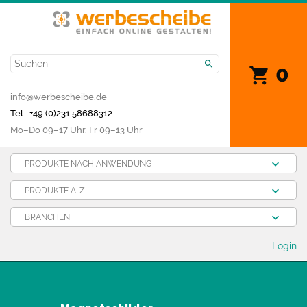
0
info@werbescheibe.de
Tel.: +49 (0)231 58688312
Mo­–Do 09–17 Uhr, Fr 09–13 Uhr
PRODUKTE NACH ANWENDUNG
PRODUKTE A-Z
BRANCHEN
Login