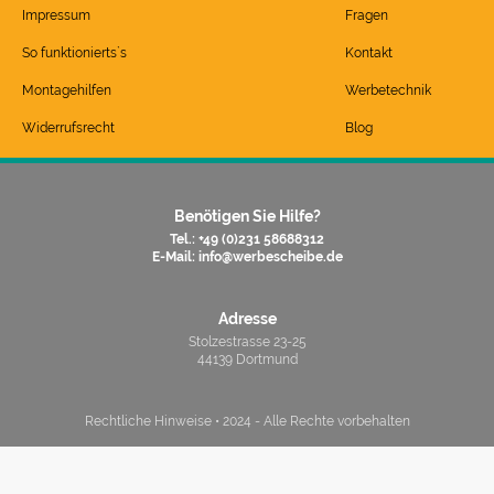
Impressum
Fragen
So funktionierts`s
Kontakt
Montagehilfen
Werbetechnik
Widerrufsrecht
Blog
Benötigen Sie Hilfe?
Tel.: +49 (0)231 58688312
E-Mail:
info@werbescheibe.de
Adresse
Stolzestrasse 23-25
44139 Dortmund
Rechtliche Hinweise • 2024 - Alle Rechte vorbehalten