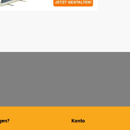
gen?
Konto