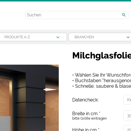
PRODUKTE A-Z
BRANCHEN
Milchglasfolie
• Wählen Sie Ihr Wunschfo
• Buchstaben "herausgen
• Schnelle, saubere & blas
Datencheck:
Breite in cm
*
bitte Größe eintragen
Höhe in cm
*