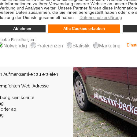
lien, Magnetschilder individuell
zielen Sie die gewünschte
sprechende Kontaktinformationen
ung zwar nicht direkt Geld, aber
otential der Autowerbung ist
tständigen) fehlen. Unsere
nd sind für einen längerfristigen
um Aufmerksamkeit zu erzielen
r empfehlen Web-Adresse
rbung sein könnte
ng
orter ab
ng