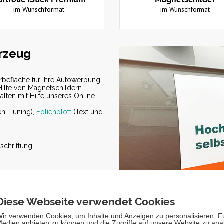
im Wunschformat
im Wunschformat
hrzeug
erbefläche für Ihre Autowerbung.
Hilfe von Magnetschildern
alten mit Hilfe unseres Online-
n, Tuning),
Folienplott
(Text und
bschriftung
n
fmerksamkeit im Straßenverkehr
rung Ihres Umsatzes in Ihrem