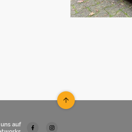
 uns auf
etworks