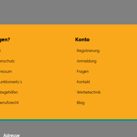
gen?
Konto
B
Registrierung
enschutz
Anmeldung
ressum
Fragen
unktionierts`s
Kontakt
tagehilfen
Werbetechnik
errufsrecht
Blog
Adresse