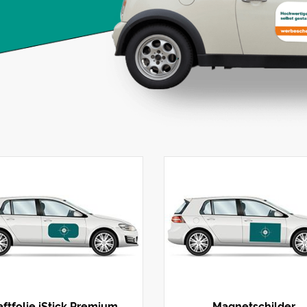
ftfolie iStick Premium
Magnetschilder