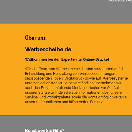
Über uns
Werbescheibe.de
Willkommen bei den Experten für Online-Drucke!
Wir, das Team von Werbescheibe.de, sind spezialisiert auf die
Entwicklung und Herstellung von Werbebeschriftungen,
selbstklebenden Folien, Digitaldruck sowie auf Werbesysteme
unterschiedlichster Art. Selbstverständlich übernehmen wir
auch, bei Bedarf, anfallende Montagearbeiten vor Ort. Auf
unserer Startseite finden Sie alle Informationen über unsere
Service- und Produktpalette sowie die Kontaktmöglichkeiten zu
unserem freundlichen und hilfsbereiten Personal.
Benötigen Sie Hilfe?