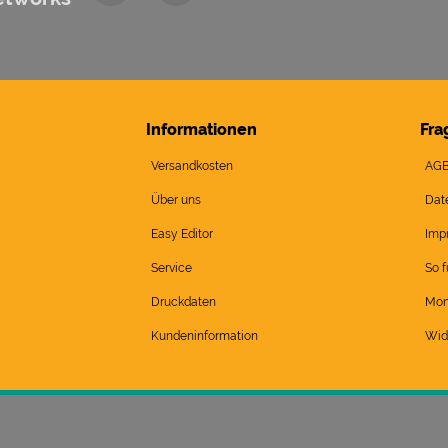
Informationen
Fra
Versandkosten
AG
Über uns
Dat
Easy Editor
Imp
Service
So f
Druckdaten
Mon
Kundeninformation
Wid