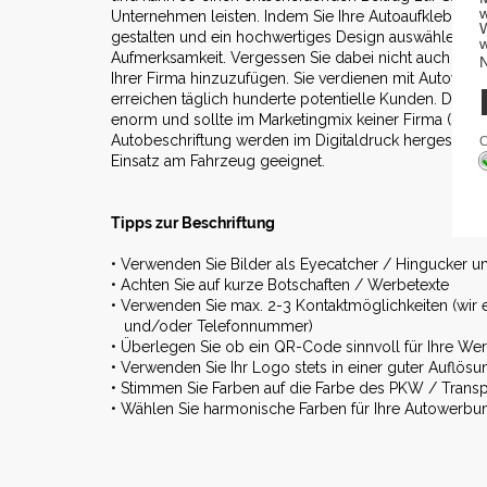
Unternehmen leisten. Indem Sie Ihre Autoaufkleber, Fo
gestalten und ein hochwertiges Design auswählen, er
Aufmerksamkeit. Vergessen Sie dabei nicht auch ent
Ihrer Firma hinzuzufügen. Sie verdienen mit Autowerb
erreichen täglich hunderte potentielle Kunden. Das P
enorm und sollte im Marketingmix keiner Firma (Selbs
Autobeschriftung werden im Digitaldruck hergestellt u
Einsatz am Fahrzeug geeignet.
Tipps zur Beschriftung
• Verwenden Sie Bilder als Eyecatcher / Hingucker 
• Achten Sie auf kurze Botschaften / Werbetexte
• Verwenden Sie max. 2-3 Kontaktmöglichkeiten (wi
und/oder Telefonnummer)
• Überlegen Sie ob ein QR-Code sinnvoll für Ihre We
• Verwenden Sie Ihr Logo stets in einer guter Auflösu
• Stimmen Sie Farben auf die Farbe des PKW / Transp
• Wählen Sie harmonische Farben für Ihre Autowerbu