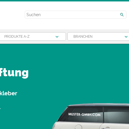
PRODUKTE A-Z
BRANCHEN
ftung
fkleber
r