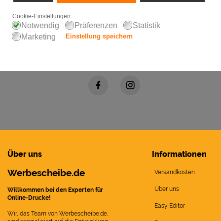
Folgen Sie uns auf Social Networks
Über uns
Informationen
Werbescheibe.de
Versandkosten
Über uns
Willkommen bei den Experten für
Online-Drucke!
Easy Editor
Wir, das Team von Werbescheibe.de,