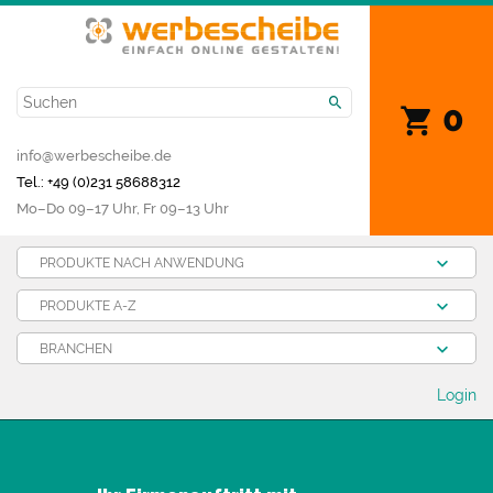
0
info@werbescheibe.de
Tel.: +49 (0)231 58688312
Mo­–Do 09–17 Uhr, Fr 09–13 Uhr
PRODUKTE NACH ANWENDUNG
PRODUKTE A-Z
BRANCHEN
Login