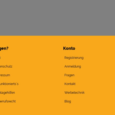
gen?
Konto
B
Registrierung
enschutz
Anmeldung
ressum
Fragen
unktionierts`s
Kontakt
tagehilfen
Werbetechnik
errufsrecht
Blog