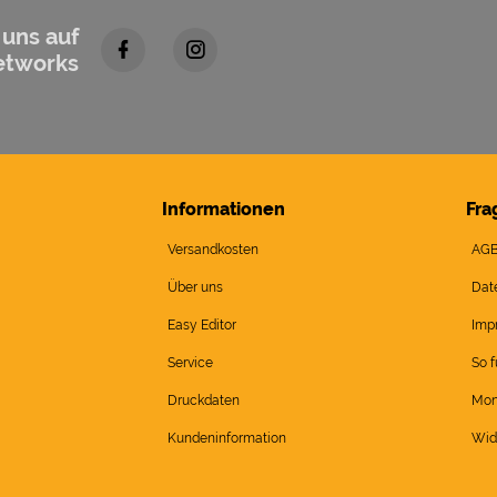
 uns auf
etworks
Informationen
Fra
Versandkosten
AG
Über uns
Dat
Easy Editor
Imp
Service
So f
Druckdaten
Mon
Kundeninformation
Wid