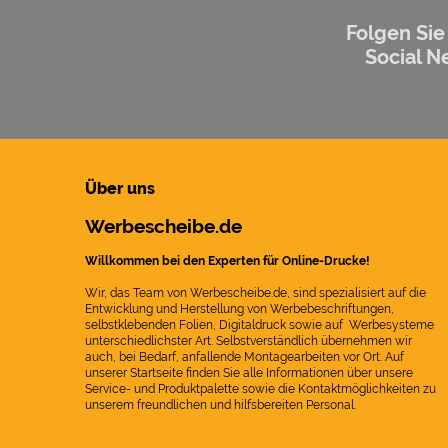
Folgen Sie
Social N
Über uns
Werbescheibe.de
Willkommen bei den Experten für Online-Drucke!
Wir, das Team von Werbescheibe.de, sind spezialisiert auf die
Entwicklung und Herstellung von Werbebeschriftungen,
selbstklebenden Folien, Digitaldruck sowie auf Werbesysteme
unterschiedlichster Art. Selbstverständlich übernehmen wir
auch, bei Bedarf, anfallende Montagearbeiten vor Ort. Auf
unserer Startseite finden Sie alle Informationen über unsere
Service- und Produktpalette sowie die Kontaktmöglichkeiten zu
unserem freundlichen und hilfsbereiten Personal.