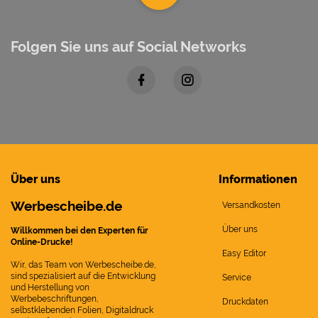
Folgen Sie uns auf Social Networks
Über uns
Informationen
Werbescheibe.de
Versandkosten
Über uns
Willkommen bei den Experten für
Online-Drucke!
Easy Editor
Wir, das Team von Werbescheibe.de,
sind spezialisiert auf die Entwicklung
Service
und Herstellung von
Werbebeschriftungen,
Druckdaten
selbstklebenden Folien, Digitaldruck