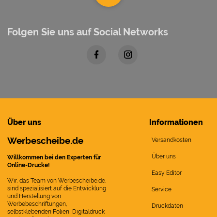
Folgen Sie uns auf Social Networks
Über uns
Informationen
Werbescheibe.de
Versandkosten
Über uns
Willkommen bei den Experten für
Online-Drucke!
Easy Editor
Wir, das Team von Werbescheibe.de,
sind spezialisiert auf die Entwicklung
Service
und Herstellung von
Werbebeschriftungen,
Druckdaten
selbstklebenden Folien, Digitaldruck