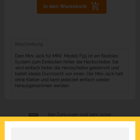
In den Warenkorb
Beschreibung
Dein Mini-Jack für MINI Modell F55 ist ein flexibles
System zum Einklicken hinter die Heckscheibe. Sie
wird einfach hinter die Heckscheibe geklemmt und
bietet ideale Durchsicht von innen. Der Mini-Jack hält
ohne Kleber und kann jederzeit einfach wieder
herausgenommen werden.
Alle Zahlungen sind sehr sicher
Kostenloser Versand für Bestellungen über