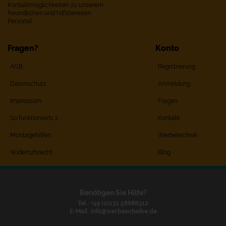
Kontaktmöglichkeiten zu unserem
freundlichen und hilfsbereiten
Personal.
Fragen?
Konto
AGB
Registrierung
Datenschutz
Anmeldung
Impressum
Fragen
So funktionierts`s
Kontakt
Montagehilfen
Werbetechnik
Widerrufsrecht
Blog
Benötigen Sie Hilfe?
Tel.: +49 (0)231 58688312
E-Mail:
info@werbescheibe.de