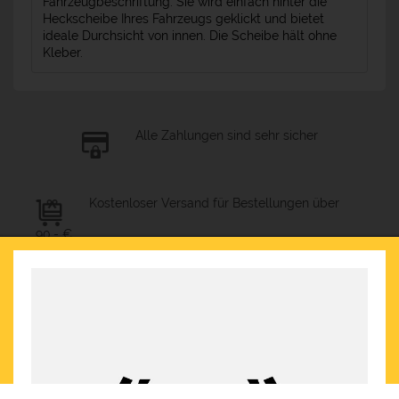
Fahrzeugbeschriftung. Sie wird einfach hinter die
Heckscheibe Ihres Fahrzeugs geklickt und bietet
ideale Durchsicht von innen. Die Scheibe hält ohne
Kleber.
Alle Zahlungen sind sehr sicher
Kostenloser Versand für Bestellungen über
90,- €
Schnelle Lieferung