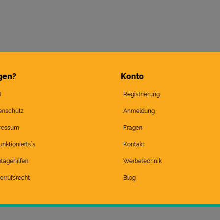
gen?
Konto
B
Registrierung
enschutz
Anmeldung
ressum
Fragen
unktionierts`s
Kontakt
tagehilfen
Werbetechnik
errufsrecht
Blog