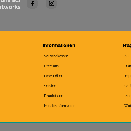
etworks
Informationen
Fra
Versandkosten
AG
Über uns
Dat
Easy Editor
Imp
Service
So f
Druckdaten
Mon
Kundeninformation
Wid