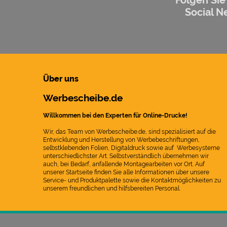
Social N
Über uns
Werbescheibe.de
Willkommen bei den Experten für Online-Drucke!
Wir, das Team von Werbescheibe.de, sind spezialisiert auf die
Entwicklung und Herstellung von Werbebeschriftungen,
selbstklebenden Folien, Digitaldruck sowie auf Werbesysteme
unterschiedlichster Art. Selbstverständlich übernehmen wir
auch, bei Bedarf, anfallende Montagearbeiten vor Ort. Auf
unserer Startseite finden Sie alle Informationen über unsere
Service- und Produktpalette sowie die Kontaktmöglichkeiten zu
unserem freundlichen und hilfsbereiten Personal.