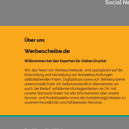
Social N
Über uns
Werbescheibe.de
Willkommen bei den Experten für Online-Drucke!
Wir, das Team von Werbescheibe.de, sind spezialisiert auf die
Entwicklung und Herstellung von Werbebeschriftungen,
selbstklebenden Folien, Digitaldruck sowie auf Werbesysteme
unterschiedlichster Art. Selbstverständlich übernehmen wir
auch, bei Bedarf, anfallende Montagearbeiten vor Ort. Auf
unserer Startseite finden Sie alle Informationen über unsere
Service- und Produktpalette sowie die Kontaktmöglichkeiten zu
unserem freundlichen und hilfsbereiten Personal.