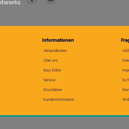
etworks
Informationen
Fra
Versandkosten
AG
Über uns
Dat
Easy Editor
Imp
Service
So f
Druckdaten
Mon
Kundeninformation
Wid