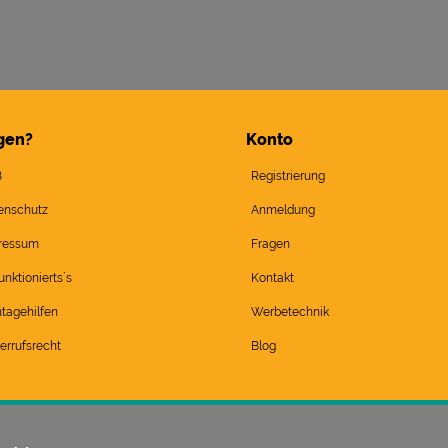
gen?
Konto
B
Registrierung
enschutz
Anmeldung
ressum
Fragen
unktionierts`s
Kontakt
tagehilfen
Werbetechnik
errufsrecht
Blog