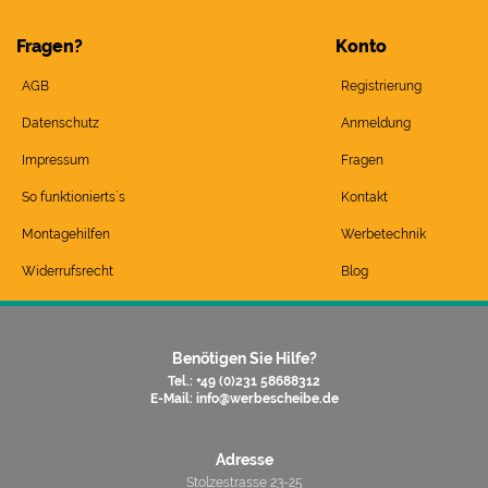
Fragen?
Konto
AGB
Registrierung
Datenschutz
Anmeldung
Impressum
Fragen
So funktionierts`s
Kontakt
Montagehilfen
Werbetechnik
Widerrufsrecht
Blog
Benötigen Sie Hilfe?
Tel.: +49 (0)231 58688312
E-Mail:
info@werbescheibe.de
Adresse
Stolzestrasse 23-25