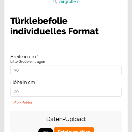
vergrößern
Türklebefolie
individuelles Format
Breite in cm
*
bitte Größe eintragen
Höhe in cm
*
* Pflichtfelder
Daten-Upload:
Datei auswählen
Info