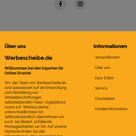
Über uns
Informationen
Werbescheibe.de
Versandkosten
Über uns
Willkommen bei den Experten für
Online-Drucke!
Easy Editor
Wir, das Team von Werbescheibe.de,
sind spezialisiert auf die Entwicklung
Service
und Herstellung von
Werbebeschriftungen,
Druckdaten
selbstklebenden Folien, Digitaldruck
sowie auf Werbesysteme
Kundeninformation
unterschiedlichster Art.
Selbstverständlich übernehmen wir
auch, bei Bedarf, anfallende
Montagearbeiten vor Ort. Auf unserer
Startseite finden Sie alle