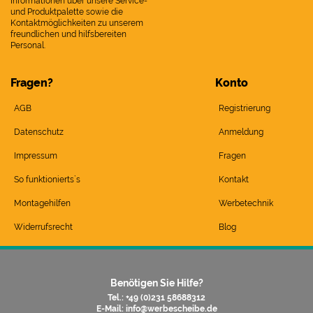
Informationen über unsere Service-
und Produktpalette sowie die
Kontaktmöglichkeiten zu unserem
freundlichen und hilfsbereiten
Personal.
Fragen?
Konto
AGB
Registrierung
Datenschutz
Anmeldung
Impressum
Fragen
So funktionierts`s
Kontakt
Montagehilfen
Werbetechnik
Widerrufsrecht
Blog
Benötigen Sie Hilfe?
Tel.: +49 (0)231 58688312
E-Mail:
info@werbescheibe.de