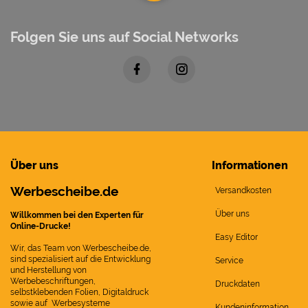
Folgen Sie uns auf Social Networks
Über uns
Informationen
Werbescheibe.de
Versandkosten
Über uns
Willkommen bei den Experten für
Online-Drucke!
Easy Editor
Wir, das Team von Werbescheibe.de,
sind spezialisiert auf die Entwicklung
Service
und Herstellung von
Werbebeschriftungen,
Druckdaten
selbstklebenden Folien, Digitaldruck
sowie auf Werbesysteme
Kundeninformation