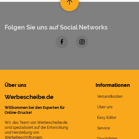
Folgen Sie uns auf Social Networks
Über uns
Informationen
Werbescheibe.de
Versandkosten
Über uns
Willkommen bei den Experten für
Online-Drucke!
Easy Editor
Wir, das Team von Werbescheibe.de,
sind spezialisiert auf die Entwicklung
Service
und Herstellung von
Werbebeschriftungen,
Druckdaten