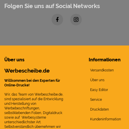
Folgen Sie uns auf Social Networks
Über uns
Informationen
Werbescheibe.de
Versandkosten
Über uns
Willkommen bei den Experten für
Online-Drucke!
Easy Editor
Wir, das Team von Werbescheibe.de,
sind spezialisiert auf die Entwicklung
Service
und Herstellung von
Werbebeschriftungen,
Druckdaten
selbstklebenden Folien, Digitaldruck
sowie auf Werbesysteme
Kundeninformation
unterschiedlichster Art.
Selbstverständlich übernehmen wir