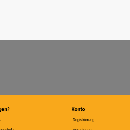
gen?
Konto
B
Registrierung
enschutz
Anmeldung