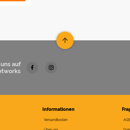
 uns auf
etworks
Informationen
Fra
Versandkosten
AG
Über uns
Dat