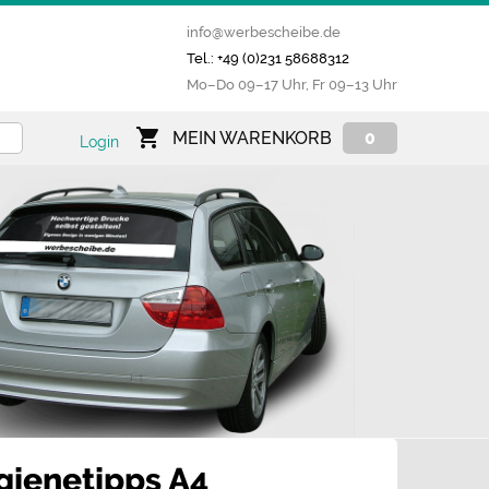
info@werbescheibe.de
Tel.: +49 (0)231 58688312
Mo­–Do 09–17 Uhr, Fr 09–13 Uhr
MEIN WARENKORB
0
Login
gienetipps A4